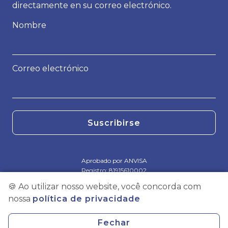
directamente en su correo electrónico.
Nombre
Correo electrónico
Suscribirse
Aprobado por ANVISA
Registro: 81915610002
🍪
Ao utilizar nosso website, você concorda com
© 2019-2026 Vigilantes
nossa
política de privacidade
Vigilantes - Qualidade de Vida e Tecnologia LTDA - CNPJ:
36.658.510/0001-06 | Dirección: Av. Dr. Arnaldo, 2194 - Sumaré, São
Fechar
Paulo - SP, Brasil. CEP: 01255-000