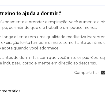
treino te ajuda a dormir?
rofundamente e prender a respiração, você aumenta o ní
orpo, permitindo que ele trabalhe um pouco menos.
 longa e lenta tem uma qualidade meditativa inerent
 a expiração lenta também é muito semelhante ao ritmo d
o adota quando você adormece.
 antes de dormir faz com que você imite os padrões resp
o e induz seu corpo e mente em direção ao descanso.
Compartilhar
mentários...