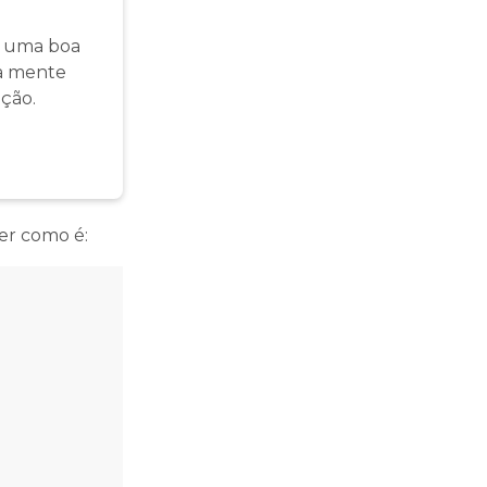
é uma boa
ua mente
ção.
er como é: