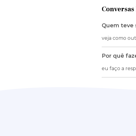
Conversas 
Quem teve s
veja como outr
Por quê faz
eu faço a res