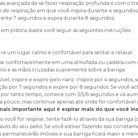
s avançada de se fazer respiração profunda é com o tre
o de respiração em que você inspira durante 4 segundos
rante 7 segundos e expira durante 8 segundos.
 em prática, basta você seguir as seguintes instruções:
e um lugar calmo e confortável para sentar e relaxar.
se confortavelmente em uma almofada ou cadeira com 
dos e as mãos cruzadas suavemente sobre a barriga.
ível, inspire e expire pelo nariz. Inspire por 4 segundos, 
ção por 7 segundos e expire por 8 segundos. Se você acha
r por tanto tempo, comece com 3/5/6 segundos e vá au
a pouco, mas continue apenas até onde for confortável 
mais importante aqui é expirar mais do que você ins
você for respirar, tente fazê-lo através da sua barriga (
avés do seu peito. Se você estiver fazendo isso corretam
 permanecerão imóveis e sua barriga ficará maior e men