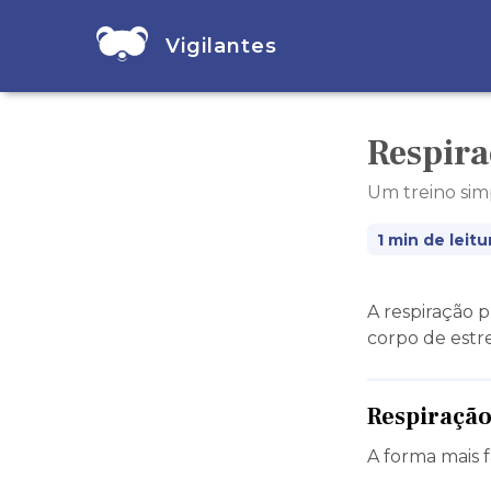
Vigilantes
Respira
Um treino simp
1 min de leitu
A respiração 
corpo de estr
Respiração
A forma mais f