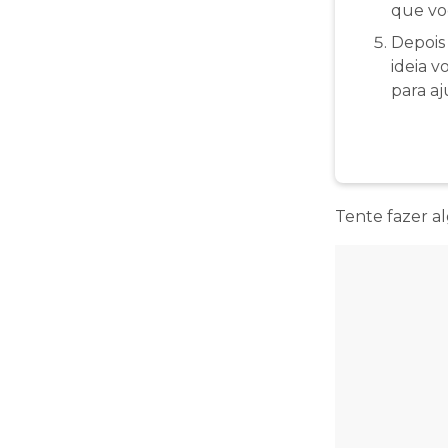
que voc
Depois
ideia v
para a
Tente fazer a