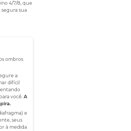
ino 4/7/8, que
, segura sua
os ombros
segure a
r difícil
mentando
para você.
A
pira.
diafragma) e
ente, seus
or à medida