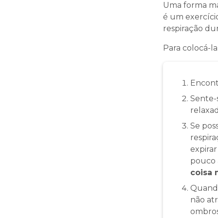
Uma forma mai
é um exercíci
respiração du
Para colocá-la
Encontr
Sente-
relaxa
Se poss
respira
expira
pouco 
coisa 
Quando 
não atr
ombros