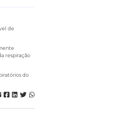
vel de
emente
a respiração
iratórios do