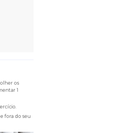
colher os
mentar 1
rcício.
te fora do seu